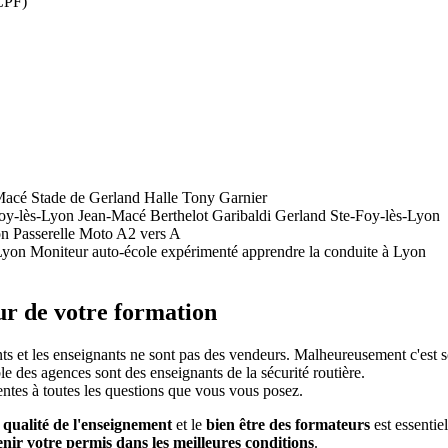
 CPF)
Macé
Stade de Gerland Halle Tony Garnier
oy-lès-Lyon
Jean-Macé Berthelot Garibaldi
Gerland Ste-Foy-lès-Lyon
on
Passerelle Moto A2 vers A
Lyon
Moniteur auto-école expérimenté
apprendre la conduite à Lyon
r de votre formation
ts et les enseignants ne sont pas des vendeurs. Malheureusement c'est s
e des agences sont des enseignants de la sécurité routière.
entes à toutes les questions que vous vous posez.
a
qualité de l'enseignement
et le
bien être des formateurs
est essentie
enir votre permis dans les meilleures conditions
.