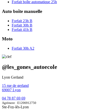
Forfait boîte automatique 25h
Auto boîte manuelle
Forfait 23h B
Forfait 30h B
Forfait 41h B
Moto
Forfait 30h A2
@
les_gones_autoecole
Lyon Gerland
15 rue de gerland
69007 Lyon
04 78 87 69 69
Agrément : E1206912750
Ste-Foy-lès-Lyon