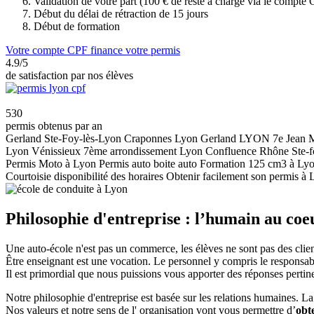
Validation de votre part (100 € de reste à charge via le compte
Début du délai de rétraction de 15 jours
Début de formation
Votre compte CPF finance votre permis
4.9
/5
de satisfaction par nos élèves
530
permis obtenus par an
Gerland Ste-Foy-lès-Lyon
Craponnes Lyon Gerland
LYON 7e Jean 
Lyon Vénissieux 7ème arrondissement Lyon
Confluence Rhône Ste-f
Permis Moto à Lyon
Permis auto boite auto
Formation 125 cm3 à Ly
Courtoisie disponibilité des horaires
Obtenir facilement son permis à 
Philosophie d'entreprise :
l’humain au coeu
Une auto-école n'est pas un commerce, les élèves ne sont pas des clien
Être enseignant est une vocation. Le personnel y compris le responsabl
Il est primordial que nous puissions vous apporter des réponses pertin
Notre philosophie d'entreprise est basée sur les relations humaines. L
Nos valeurs et notre sens de l' organisation vont vous permettre d’
obt